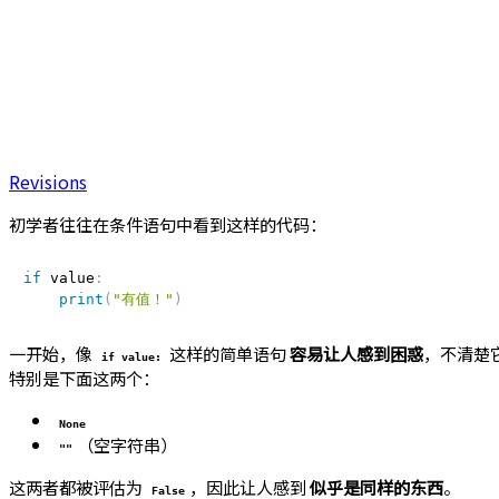
Revisions
初学者往往在条件语句中看到这样的代码：
if
 value
:
print
(
"有值！"
)
一开始，像
这样的简单语句
容易让人感到困惑
，不清楚
if value:
特别是下面这两个：
None
（空字符串）
""
这两者都被评估为
，因此让人感到
似乎是同样的东西
。
False