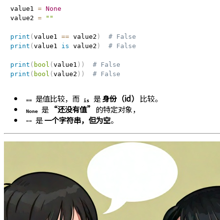
value1 
=
None
value2 
=
""
print
(
value1 
==
 value2
)
# False
print
(
value1 
is
 value2
)
# False
print
(
bool
(
value1
)
)
# False
print
(
bool
(
value2
)
)
# False
是值比较，而
是
身份（id）
比较。
==
is
是
“还没有值”
的特定对象，
None
是
一个字符串，但为空
。
""