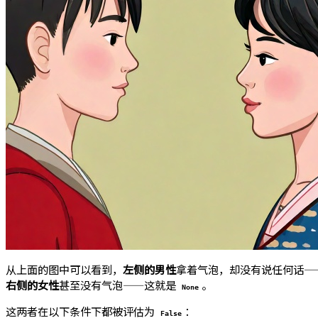
从上面的图中可以看到，
左侧的男性
拿着气泡，却没有说任何话—
右侧的女性
甚至没有气泡——这就是
。
None
这两者在以下条件下都被评估为
：
False