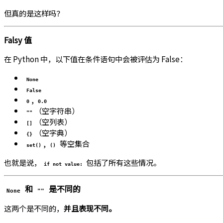
但真的是这样吗？
Falsy 值
在 Python 中，以下值在条件语句中会被评估为 False：
None
False
,
0
0.0
（空字符串）
""
（空列表）
[]
（空字典）
{}
,
等空集合
set()
()
也就是说，
包括了所有这些情况。
if not value:
和
是不同的
None
""
这两个是不同的，
并且表现不同。