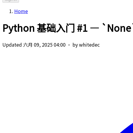
Home
Python 基础入门 #1 — `No
Updated 六月 09, 2025 04:00
·
by whitedec