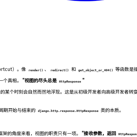
rtcut）。像
、
和
等函数是
render()
redirect()
get_object_or_404()
一个真相。
"视图的尽头总是
"
HttpResponse
ngo 的某个时刻会自然而然地浮现。这是从初级开发者向高级开发者
应周期开始与结束的
类的本质。
django.http.response.HttpResponse
go 框架的角度来看，视图的职责只有一项。
"接收参数，返回
HttpRespon