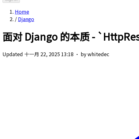
Home
/
Django
面对 Django 的本质 - `Http
Updated 十一月 22, 2025 13:18
·
by whitedec