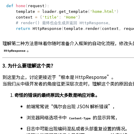
def
home
(
request
)
:
    template 
=
 loader
.
get_template
(
'home.html'
)
    context 
=
{
'title'
:
'Home'
}
# render() 最终也会生成并返回 HttpResponse。
return
 HttpResponse
(
template
.
render
(
context
,
 requ
理解第二种方法意味着你随时准备介入框架的自动化流程，修改头
。
HttpResponse
3. 为什么要理解这个类？
到这里为止，讨论更接近于“根本是 HttpResponse”。
当我们从中级开发者的角度往更深层次走时，理解这个类的原因会
奇怪的错误的最终原因大多数是响应对象。
前端常常说“偶尔会出现 JSON 解析错误”，
浏览器网络选项卡中
的显示异常，
Content-Type
日志中可能出现编码混乱或者头部重复设置的情况。