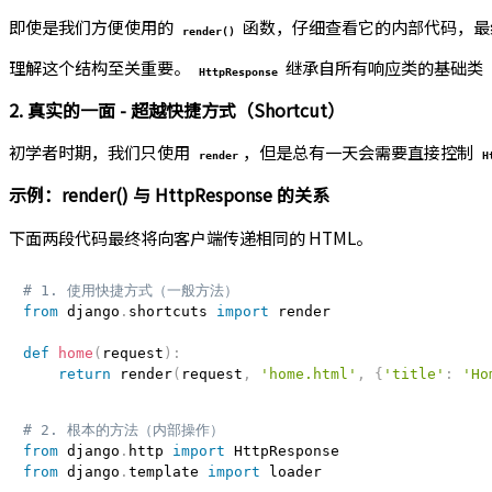
即使是我们方便使用的
函数，仔细查看它的内部代码，最
render()
理解这个结构至关重要。
继承自所有响应类的基础类
HttpResponse
2. 真实的一面 - 超越快捷方式（Shortcut）
初学者时期，我们只使用
，但是总有一天会需要直接控制
render
H
示例：render() 与 HttpResponse 的关系
下面两段代码最终将向客户端传递相同的 HTML。
# 1. 使用快捷方式（一般方法）
from
 django
.
shortcuts 
import
 render

def
home
(
request
)
:
return
 render
(
request
,
'home.html'
,
{
'title'
:
'Ho
# 2. 根本的方法（内部操作）
from
 django
.
http 
import
from
 django
.
template 
import
 loader
