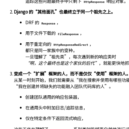
追踪这些问题最终手中只剩下
响应对象。
HttpResponse
Django 的“其他面孔”也最终立于同一个祖先之上。
DRF 的
，
Response
用于文件下载的
，
FileResponse
用于重定向的
，
HttpResponseRedirect
都只是同一家族中的变种。
一旦理解了“祖先类”，每次遇到新的响应类时
“啊，这个最终也是这个家伙的后代”
，就能更快地抓
变成一个“扩展”框架的人，而不是仅仅“使用”框架的人
从某一时刻开始，我们就需要从“我在搜索并使用有哪些功
“我在创建并将缺失的功能融入团队代码库的人”。
创建团队通用的响应包装器，
在通用头中附加日志/追踪信息，
仅在特定条件下返回流式响应，
这些工作在理解了
系列类时能够更自然地进行