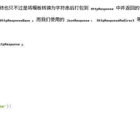
终也只不过是将模板转换为字符串后打包到
中并返回的包
HttpResponse
，而我们使用的
、
HttpResponseBase
JsonResponse
HttpResponseRedirect
。
ttpResponse
me'
}
)