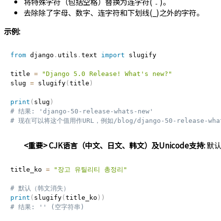
将特殊字符（包括空格）替换为连字符(
)。
-
去除除了字母、数字、连字符和下划线(_)之外的字符。
示例:
from
 django
.
utils
.
text 
import
 slugify

title 
=
"Django 5.0 Release! What's new?"
slug 
=
 slugify
(
title
)
print
(
slug
)
# 结果: 'django-50-release-whats-new'
# 现在可以将这个值用作URL，例如/blog/django-50-release-wha
<重要> CJK语言（中文、日文、韩文）及Unicode支持:
默认
title_ko 
=
"장고 유틸리티 총정리"
# 默认（韩文消失）
print
(
slugify
(
title_ko
)
)
# 结果: '' (空字符串)