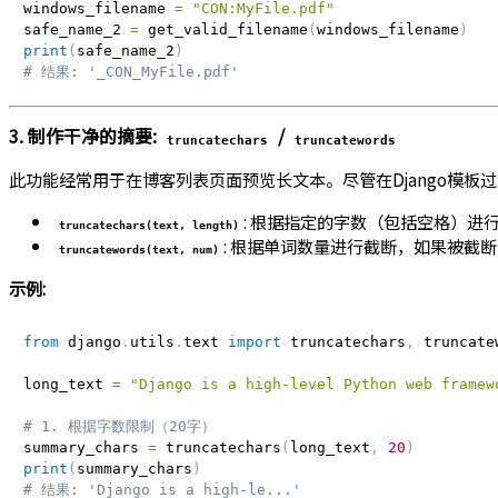
windows_filename 
=
"CON:MyFile.pdf"
safe_name_2 
=
 get_valid_filename
(
windows_filename
)
print
(
safe_name_2
)
# 结果: '_CON_MyFile.pdf'
3. 制作干净的摘要:
/
truncatechars
truncatewords
此功能经常用于在博客列表页面预览长文本。尽管在Django模板
: 根据指定的字数（包括空格）进
truncatechars(text, length)
: 根据单词数量进行截断，如果被截
truncatewords(text, num)
示例:
from
 django
.
utils
.
text 
import
 truncatechars
,
 truncatew
long_text 
=
"Django is a high-level Python web framew
# 1. 根据字数限制（20字）
summary_chars 
=
 truncatechars
(
long_text
,
20
)
print
(
summary_chars
)
# 结果: 'Django is a high-le...'