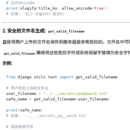
# 允许Unicode
print
(
slugify
(
title_ko
,
 allow_unicode
=
True
)
)
# 结果: '장고-유틸리티-총정리'
2. 安全的文件名生成:
get_valid_filename
直接将用户上传的文件名保存到服务器是非常危险的。文件名中可
确保将这些危险字符或系统保留字替换为安全字
get_valid_filename
示例:
from
 django
.
utils
.
text 
import
 get_valid_filename

# 用户恶意上传的文件名
user_filename 
=
"../../secrets/pa$$word.txt"
safe_name 
=
 get_valid_filename
(
user_filename
)
print
(
safe_name
)
# 结果: '.._.._secrets_pa__word.txt'
# 系统保留字符