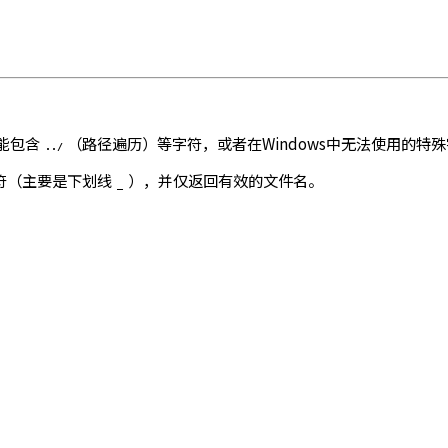
能包含
（路径遍历）等字符，或者在Windows中无法使用的特
../
符（主要是下划线
），并仅返回有效的文件名。
_