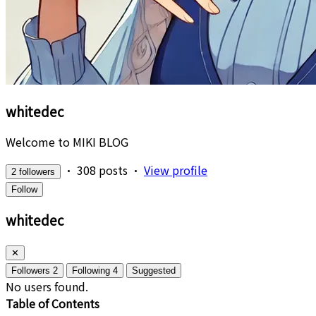
whitedec
Welcome to MIKI BLOG
•
308 posts
•
View profile
2 followers
Follow
whitedec
✕
Followers
2
Following
4
Suggested
No users found.
Table of Contents