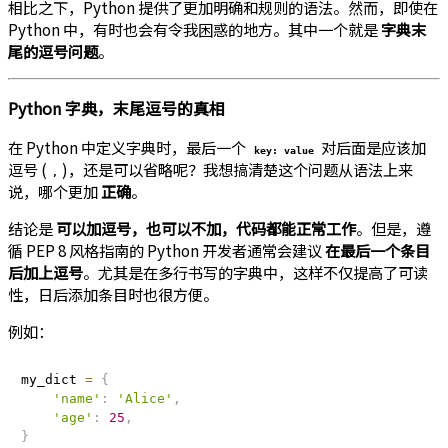
相比之下，Python 提供了更加明确和规则的语法。然而，即使在
Python 中，有时也会有令我困惑的地方。其中一个就是
字典末
尾的逗号问题
。
Python 字典，末尾逗号的真相
在 Python 中定义字典时，最后一个
对后面是应该加
key: value
逗号 (
)，还是可以省略呢？我想搞清楚这个问题从语法上来
,
说，哪个更加
正确
。
结论是
可以加逗号，也可以不加，代码都能正常工作
。但是，遵
循 PEP 8 风格指南的 Python 开发者通常会建议
在最后一个条目
后加上逗号
。尤其是在多行书写的字典中，这样不仅提高了可读
性，日后添加条目时也很方便。
例如：
my_dict 
=
{
'name'
:
'Alice'
,
'age'
:
25
,
}