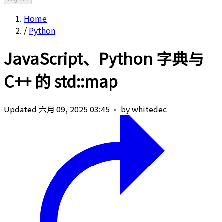
Home
/
Python
JavaScript、Python 字典与
C++ 的 std::map
Updated 六月 09, 2025 03:45
·
by whitedec