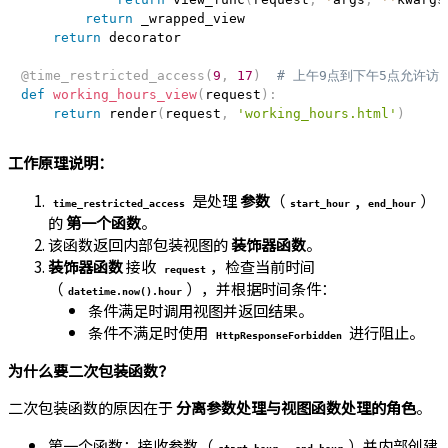
return
 _wrapped_view

return
 decorator

@time_restricted_access
(
9
,
17
)
# 上午9点到下午5点允许访
def
working_hours_view
(
request
)
:
return
 render
(
request
,
'working_hours.html'
)
工作原理说明：
是处理
参数
（
,
）
time_restricted_access
start_hour
end_hour
的
第一个函数
。
该函数返回内部包装视图的
装饰器函数
。
装饰器函数
接收
，检查当前时间
request
（
），并根据时间条件：
datetime.now().hour
条件满足时调用视图并返回结果。
条件不满足时使用
进行阻止。
HttpResponseForbidden
为什么要二次包装函数？
二次包装函数的原因在于
分离参数处理与视图函数处理的角色
。
第一个函数：接收参数（
,
）并内部创建
start_hour
end_hour