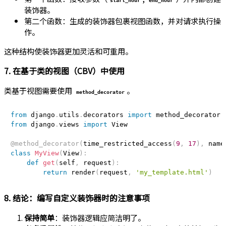
装饰器。
第二个函数：生成的装饰器包裹视图函数，并对请求执行操
作。
这种结构使装饰器更加灵活和可重用。
7. 在基于类的视图（CBV）中使用
类基于视图需要使用
。
method_decorator
from
 django
.
utils
.
decorators 
import
from
 django
.
views 
import
 View

@method_decorator
(
time_restricted_access
(
9
,
17
)
,
 name
class
MyView
(
View
)
:
def
get
(
self
,
 request
)
:
return
 render
(
request
,
'my_template.html'
)
8. 结论：编写自定义装饰器时的注意事项
保持简单
：装饰器逻辑应简洁明了。