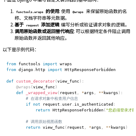
的使用
: 使用
来保留原始函数的名
functools.wraps
@wraps
称、文档字符串等元数据。
基于
添加逻辑
: 编写分析或验证请求对象的逻辑。
request
调用原始函数或返回替代响应
: 可以根据特定条件阻止调用
原始函数并返回其他响应。
以下是示例代码：
from
 functools 
import
from
 django
.
http 
import
 HttpResponseForbidden

def
custom_decorator
(
view_func
)
:
@wraps
(
view_func
)
def
_wrapped_view
(
request
,
*
args
,
**
kwargs
)
:
# 在请求对象中检查用户信息
if
not
 request
.
user
.
is_authenticated
:
return
 HttpResponseForbidden
(
"您必须登录才能
# 调用原始视图函数
return
 view_func
(
request
,
*
args
,
**
kwargs
)