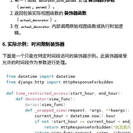
decorator_with_params
（
,
）。
param1
param2
返回包装实际视图函数的
装饰器函数
（
）。
actual_decorator
在
内部调用原始视图函数或执行附加逻
actual_decorator
辑。
6. 实际示例：时间限制装饰器
下面是一个只能在特定时间段访问的装饰器示例。此装饰器接受
允许的时间段作为参数进行处理。
from
 datetime 
import
from
 django
.
http 
import
 HttpResponseForbidden

def
time_restricted_access
(
start_hour
,
 end_hour
)
:
def
decorator
(
view_func
)
:
@wraps
(
view_func
)
def
_wrapped_view
(
request
,
*
args
,
**
kwargs
)
:
            current_hour 
=
 datetime
.
now
(
)
.
hour

if
not
(
start_hour 
<=
 current_hour 
<
 end_
return
 HttpResponseForbidden
(
"此页面只
return
 view_func
(
request
,
*
args
,
**
kwargs