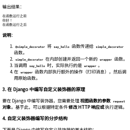
输出结果：
在函数运行之前

你好！

说明
：
将
函数传递给
@simple_decorator
say_hello
simple_decorator
函数。
在内部创建并返回一个新的
函数。
simple_decorator
wrapper
当调用
时，实际执行的是
。
say_hello
wrapper
在
函数内部执行额外的操作（打印消息），然后调
wrapper
用原始函数。
3. 在 Django 中编写自定义装饰器的原理
要在 Django 中编写装饰器，您需要处理
视图函数的参数
request
对象
。基于此，可以根据特定条件
修改 HTTP 响应或
执行逻辑。
4. 自定义装饰器编写的分步结构
下面是 Django 中编写自定义装饰器的基本结构：