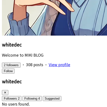
whitedec
Welcome to MIKI BLOG
•
308 posts
•
View profile
2 followers
Follow
whitedec
✕
Followers
2
Following
4
Suggested
No users found.