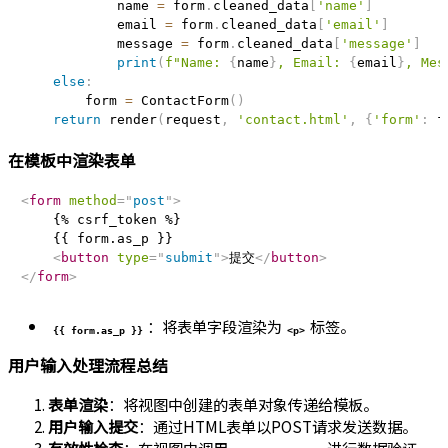
            name 
=
 form
.
cleaned_data
[
'name'
]
            email 
=
 form
.
cleaned_data
[
'email'
]
            message 
=
 form
.
cleaned_data
[
'message'
]
print
(
f"Name: 
{
name
}
, Email: 
{
email
}
, Mes
else
:
        form 
=
 ContactForm
(
)
return
 render
(
request
,
'contact.html'
,
{
'form'
:
 f
在模板中渲染表单
<
form
method
=
"
post
"
>
    {% csrf_token %}

    {{ form.as_p }}

<
button
type
=
"
submit
"
>
提交
</
button
>
</
form
>
：将表单字段渲染为
标签。
{{ form.as_p }}
<p>
用户输入处理流程总结
表单渲染
：将视图中创建的表单对象传递给模板。
用户输入提交
：通过HTML表单以POST请求发送数据。