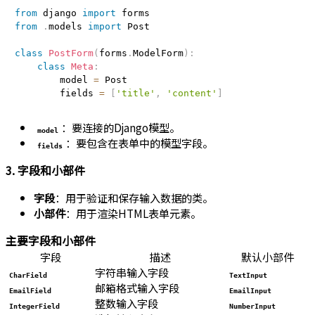
from
 django 
import
from
.
models 
import
 Post

class
PostForm
(
forms
.
ModelForm
)
:
class
Meta
:
        model 
=
 Post

        fields 
=
[
'title'
,
'content'
]
：要连接的Django模型。
model
：要包含在表单中的模型字段。
fields
3. 字段和小部件
字段
：用于验证和保存输入数据的类。
小部件
：用于渲染HTML表单元素。
主要字段和小部件
字段
描述
默认小部件
字符串输入字段
CharField
TextInput
邮箱格式输入字段
EmailField
EmailInput
整数输入字段
IntegerField
NumberInput