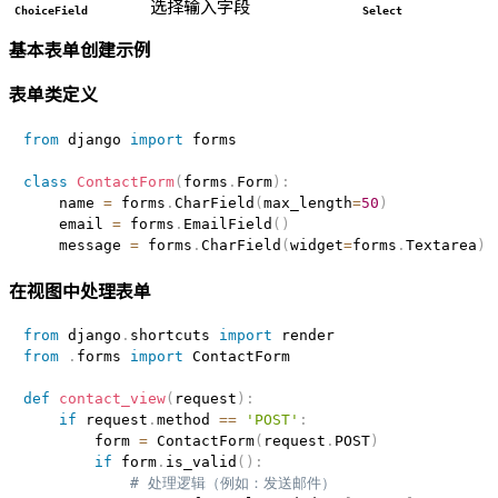
选择输入字段
ChoiceField
Select
基本表单创建示例
表单类定义
from
 django 
import
 forms

class
ContactForm
(
forms
.
Form
)
:
    name 
=
 forms
.
CharField
(
max_length
=
50
)
    email 
=
 forms
.
EmailField
(
)
    message 
=
 forms
.
CharField
(
widget
=
forms
.
Textarea
)
在视图中处理表单
from
 django
.
shortcuts 
import
from
.
forms 
import
 ContactForm

def
contact_view
(
request
)
:
if
 request
.
method 
==
'POST'
:
        form 
=
 ContactForm
(
request
.
POST
)
if
 form
.
is_valid
(
)
:
# 处理逻辑（例如：发送邮件）