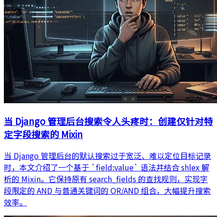
当 Django 管理后台搜索令人头疼时：创建仅针对特
定字段搜索的 Mixin
当 Django 管理后台的默认搜索过于宽泛、难以定位目标记录
时，本文介绍了一个基于 `field:value` 语法并结合 shlex 解
析的 Mixin。它保持原有 search_fields 的查找规则，实现字
段限定的 AND 与普通关键词的 OR/AND 组合，大幅提升搜索
效率。