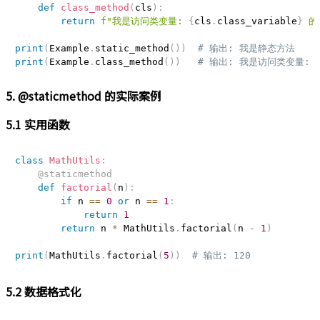
def
class_method
(
cls
)
:
return
f"我是访问类变量: 
{
cls
.
class_variable
}
 的
print
(
Example
.
static_method
(
)
)
# 输出: 我是静态方法
print
(
Example
.
class_method
(
)
)
# 输出: 我是访问类变量:
5. @staticmethod 的实际案例
5.1 实用函数
class
MathUtils
:
@staticmethod
def
factorial
(
n
)
:
if
 n 
==
0
or
 n 
==
1
:
return
1
return
 n 
*
 MathUtils
.
factorial
(
n 
-
1
)
print
(
MathUtils
.
factorial
(
5
)
)
# 输出: 120
5.2 数据格式化