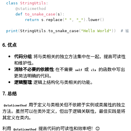
class
StringUtils
:
@staticmethod
def
to_snake_case
(
s
)
:
return
 s
.
replace
(
" "
,
"_"
)
.
lower
(
)
print
(
StringUtils
.
to_snake_case
(
"Hello World"
)
)
# 输出
6. 优点
代码分组
: 将与类相关的独立方法集中在一起，提高可读性
和维护性。
消除不必要的依赖性
: 在不需要
或
的函数中写出
self
cls
更简洁明确的代码。
逻辑整理
: 逻辑上结构化与类相关的功能。
7. 总结
用于定义与类相关但不依赖于实例或类属性的独立
@staticmethod
方法。虽然可以在类外定义，但出于逻辑关联性，最佳实践是将
其定义在类内。
利用
提高代码的可读性和效率吧！😊
@staticmethod