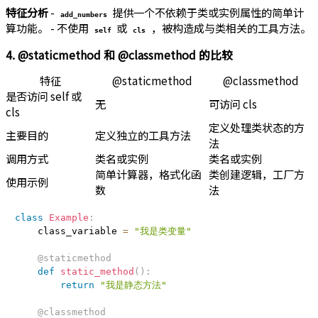
特征分析
-
提供一个不依赖于类或实例属性的简单计
add_numbers
算功能。 - 不使用
或
，被构造成与类相关的工具方法。
self
cls
4. @staticmethod 和 @classmethod 的比较
特征
@staticmethod
@classmethod
是否访问 self 或
无
可访问 cls
cls
定义处理类状态的方
主要目的
定义独立的工具方法
法
调用方式
类名或实例
类名或实例
简单计算器，格式化函
类创建逻辑，工厂方
使用示例
数
法
class
Example
:
    class_variable 
=
"我是类变量"
@staticmethod
def
static_method
(
)
:
return
"我是静态方法"
@classmethod