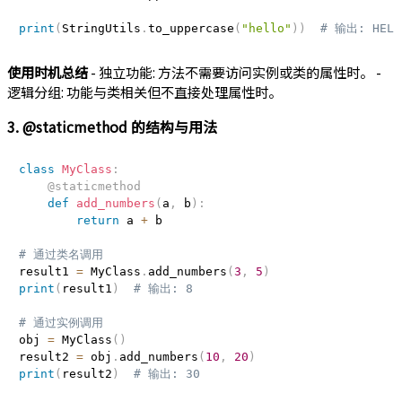
print
(
StringUtils
.
to_uppercase
(
"hello"
)
)
# 输出: HELL
使用时机总结
- 独立功能: 方法不需要访问实例或类的属性时。 -
逻辑分组: 功能与类相关但不直接处理属性时。
3. @staticmethod 的结构与用法
class
MyClass
:
@staticmethod
def
add_numbers
(
a
,
 b
)
:
return
 a 
+
 b

# 通过类名调用
result1 
=
 MyClass
.
add_numbers
(
3
,
5
)
print
(
result1
)
# 输出: 8
# 通过实例调用
obj 
=
 MyClass
(
)
result2 
=
 obj
.
add_numbers
(
10
,
20
)
print
(
result2
)
# 输出: 30