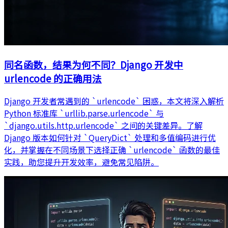
同名函数，结果为何不同？Django 开发中
urlencode 的正确用法
Django 开发者常遇到的 `urlencode` 困惑，本文将深入解析
Python 标准库 `urllib.parse.urlencode` 与
`django.utils.http.urlencode` 之间的关键差异。了解
Django 版本如何针对 `QueryDict` 处理和多值编码进行优
化，并掌握在不同场景下选择正确 `urlencode` 函数的最佳
实践，助您提升开发效率，避免常见陷阱。