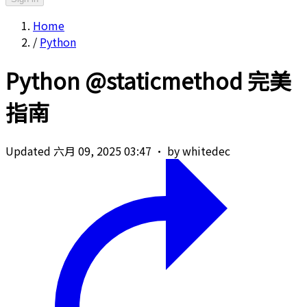
Home
/
Python
Python @staticmethod 完美
指南
Updated 六月 09, 2025 03:47
·
by whitedec