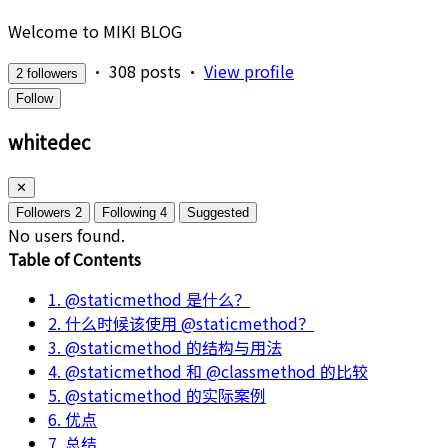
Welcome to MIKI BLOG
•
308 posts
•
View profile
2 followers
Follow
whitedec
✕
Followers
2
Following
4
Suggested
No users found.
Table of Contents
1. @staticmethod 是什么？
2. 什么时候该使用 @staticmethod？
3. @staticmethod 的结构与用法
4. @staticmethod 和 @classmethod 的比较
5. @staticmethod 的实际案例
6. 优点
7. 总结