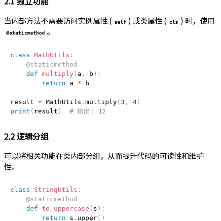
2.1 独立功能
当内部方法不需要访问实例属性 (
) 或类属性 (
) 时，使用
self
cls
。
@staticmethod
class
MathUtils
:
@staticmethod
def
multiply
(
a
,
 b
)
:
return
 a 
*
 b

result 
=
 MathUtils
.
multiply
(
3
,
4
)
print
(
result
)
# 输出: 12
2.2 逻辑分组
可以将相关功能在类内部分组，从而提升代码的可读性和维护
性。
class
StringUtils
:
@staticmethod
def
to_uppercase
(
s
)
:
return
 s
.
upper
(
)